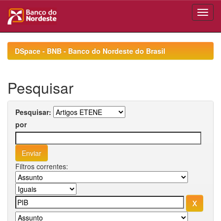
Skip
navigation
DSpace - BNB - Banco do Nordeste do Brasil
Pesquisar
Pesquisar:
por
Filtros correntes: