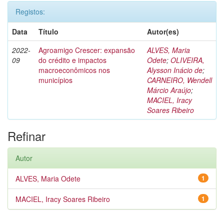
Registos:
Data
Título
Autor(es)
2022-
Agroamigo Crescer: expansão
ALVES, Maria
09
do crédito e impactos
Odete
;
OLIVEIRA,
macroeconômicos nos
Alysson Inácio de
;
municípios
CARNEIRO, Wendell
Márcio Araújo
;
MACIEL, Iracy
Soares Ribeiro
Refinar
Autor
ALVES, Maria Odete
1
MACIEL, Iracy Soares Ribeiro
1