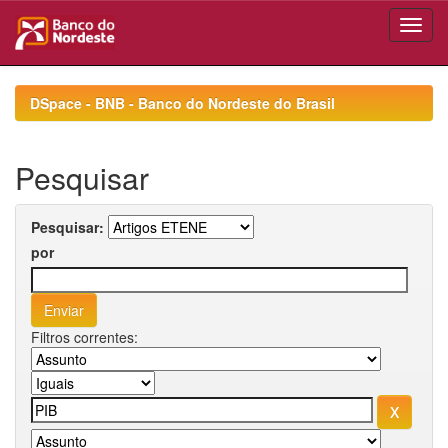
Skip
navigation
DSpace - BNB - Banco do Nordeste do Brasil
Pesquisar
Pesquisar:
por
Filtros correntes: