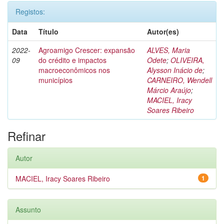
Registos:
Data
Título
Autor(es)
2022-
Agroamigo Crescer: expansão
ALVES, Maria
09
do crédito e impactos
Odete
;
OLIVEIRA,
macroeconômicos nos
Alysson Inácio de
;
municípios
CARNEIRO, Wendell
Márcio Araújo
;
MACIEL, Iracy
Soares Ribeiro
Refinar
Autor
MACIEL, Iracy Soares Ribeiro
1
Assunto