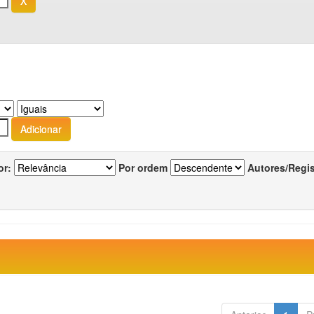
or:
Por ordem
Autores/Regi