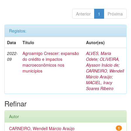
Anterior
1
Próxima
Registos:
Data
Título
Autor(es)
2022-
Agroamigo Crescer: expansão
ALVES, Maria
09
do crédito e impactos
Odete
;
OLIVEIRA,
macroeconômicos nos
Alysson Inácio de
;
municípios
CARNEIRO, Wendell
Márcio Araújo
;
MACIEL, Iracy
Soares Ribeiro
Refinar
Autor
CARNEIRO, Wendell Márcio Araújo
1