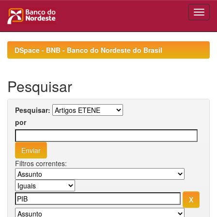
Skip
navigation
DSpace - BNB - Banco do Nordeste do Brasil
Pesquisar
Pesquisar:
por
Filtros correntes: