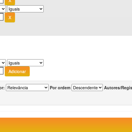
or:
Por ordem
Autores/Regi