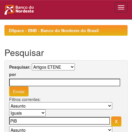
Skip
navigation
DSpace - BNB - Banco do Nordeste do Brasil
Pesquisar
Pesquisar:
por
Filtros correntes: