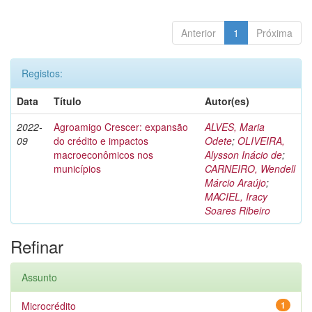
Anterior
1
Próxima
Registos:
Data
Título
Autor(es)
2022-
Agroamigo Crescer: expansão
ALVES, Maria
09
do crédito e impactos
Odete
;
OLIVEIRA,
macroeconômicos nos
Alysson Inácio de
;
municípios
CARNEIRO, Wendell
Márcio Araújo
;
MACIEL, Iracy
Soares Ribeiro
Refinar
Assunto
Microcrédito
1