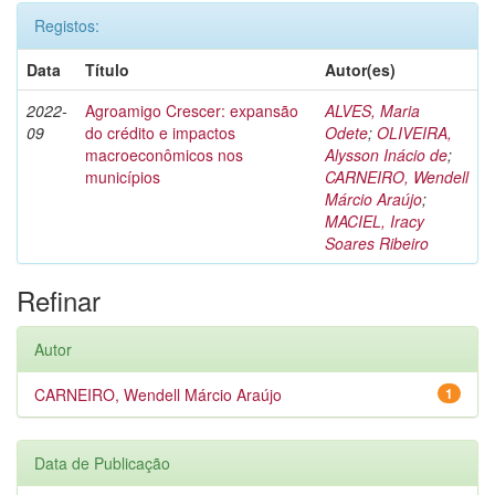
Registos:
Data
Título
Autor(es)
2022-
Agroamigo Crescer: expansão
ALVES, Maria
09
do crédito e impactos
Odete
;
OLIVEIRA,
macroeconômicos nos
Alysson Inácio de
;
municípios
CARNEIRO, Wendell
Márcio Araújo
;
MACIEL, Iracy
Soares Ribeiro
Refinar
Autor
CARNEIRO, Wendell Márcio Araújo
1
Data de Publicação