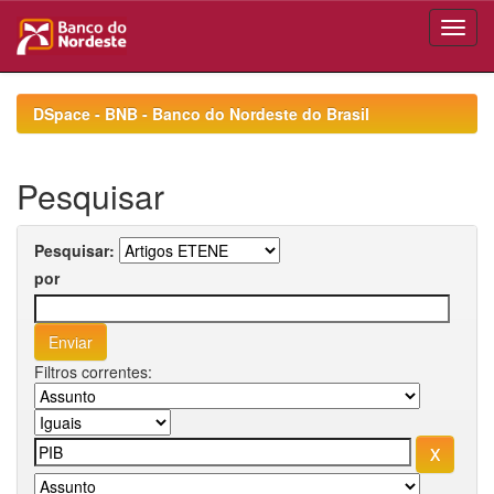
Skip
navigation
DSpace - BNB - Banco do Nordeste do Brasil
Pesquisar
Pesquisar:
por
Filtros correntes: