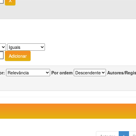
or:
Por ordem
Autores/Regi