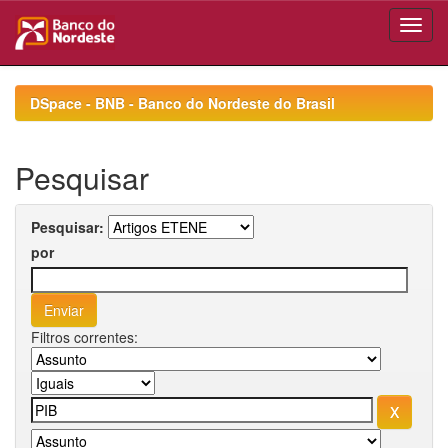
Skip
navigation
DSpace - BNB - Banco do Nordeste do Brasil
Pesquisar
Pesquisar:
por
Filtros correntes: