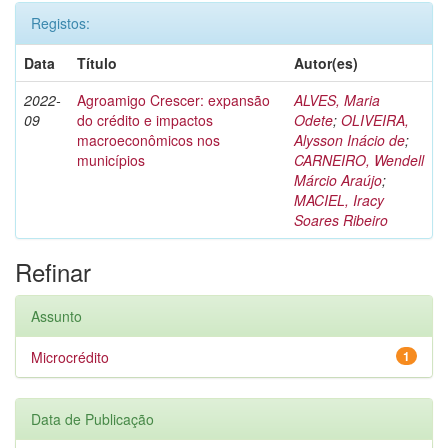
Registos:
Data
Título
Autor(es)
2022-
Agroamigo Crescer: expansão
ALVES, Maria
09
do crédito e impactos
Odete
;
OLIVEIRA,
macroeconômicos nos
Alysson Inácio de
;
municípios
CARNEIRO, Wendell
Márcio Araújo
;
MACIEL, Iracy
Soares Ribeiro
Refinar
Assunto
Microcrédito
1
Data de Publicação