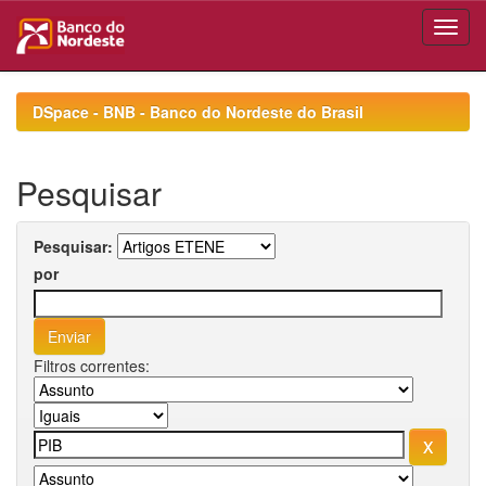
Skip
navigation
DSpace - BNB - Banco do Nordeste do Brasil
Pesquisar
Pesquisar:
por
Filtros correntes: