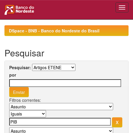
Skip
navigation
DSpace - BNB - Banco do Nordeste do Brasil
Pesquisar
Pesquisar:
por
Filtros correntes: