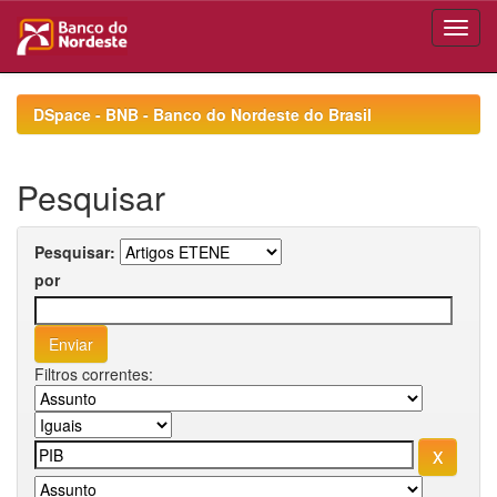
Skip
navigation
DSpace - BNB - Banco do Nordeste do Brasil
Pesquisar
Pesquisar:
por
Filtros correntes: