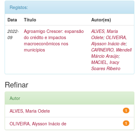
Registos:
Data
Título
Autor(es)
2022-
Agroamigo Crescer: expansão
ALVES, Maria
09
do crédito e impactos
Odete
;
OLIVEIRA,
macroeconômicos nos
Alysson Inácio de
;
municípios
CARNEIRO, Wendell
Márcio Araújo
;
MACIEL, Iracy
Soares Ribeiro
Refinar
Autor
ALVES, Maria Odete
1
OLIVEIRA, Alysson Inácio de
1