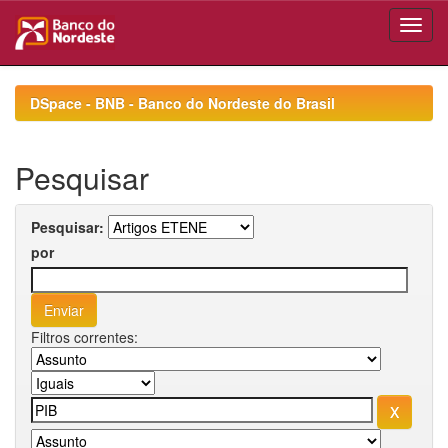
Skip
navigation
DSpace - BNB - Banco do Nordeste do Brasil
Pesquisar
Pesquisar:
por
Filtros correntes: