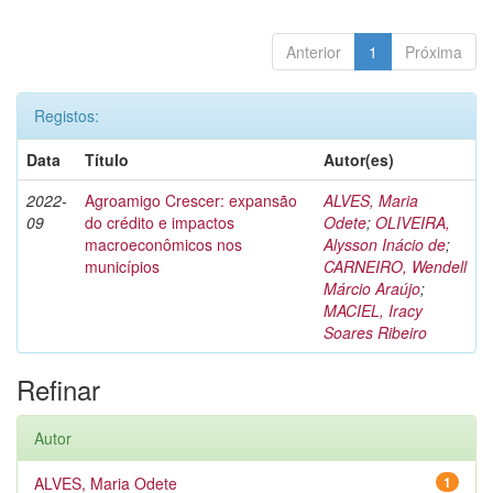
Anterior
1
Próxima
Registos:
Data
Título
Autor(es)
2022-
Agroamigo Crescer: expansão
ALVES, Maria
09
do crédito e impactos
Odete
;
OLIVEIRA,
macroeconômicos nos
Alysson Inácio de
;
municípios
CARNEIRO, Wendell
Márcio Araújo
;
MACIEL, Iracy
Soares Ribeiro
Refinar
Autor
ALVES, Maria Odete
1