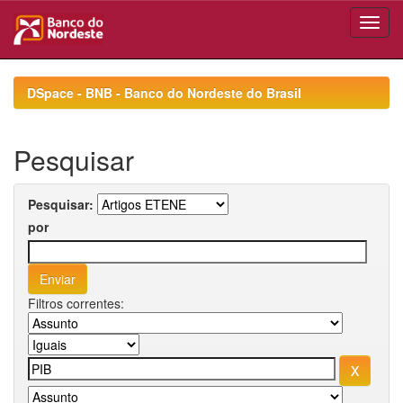
Skip
navigation
DSpace - BNB - Banco do Nordeste do Brasil
Pesquisar
Pesquisar:
por
Filtros correntes: