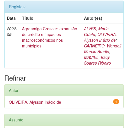
Registos:
Data
Título
Autor(es)
2022-
Agroamigo Crescer: expansão
ALVES, Maria
09
do crédito e impactos
Odete
;
OLIVEIRA,
macroeconômicos nos
Alysson Inácio de
;
municípios
CARNEIRO, Wendell
Márcio Araújo
;
MACIEL, Iracy
Soares Ribeiro
Refinar
Autor
OLIVEIRA, Alysson Inácio de
1
Assunto