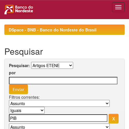
Skip
navigation
DSpace - BNB - Banco do Nordeste do Brasil
Pesquisar
Pesquisar:
por
Filtros correntes: