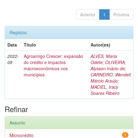
Anterior
1
Próxima
Registos:
Data
Título
Autor(es)
2022-
Agroamigo Crescer: expansão
ALVES, Maria
09
do crédito e impactos
Odete
;
OLIVEIRA,
macroeconômicos nos
Alysson Inácio de
;
municípios
CARNEIRO, Wendell
Márcio Araújo
;
MACIEL, Iracy
Soares Ribeiro
Refinar
Assunto
Microcrédito
1