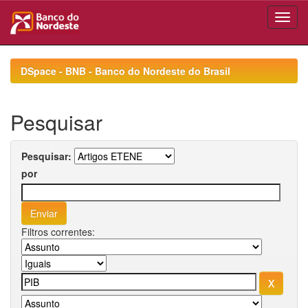
Skip
navigation
DSpace - BNB - Banco do Nordeste do Brasil
Pesquisar
Pesquisar:
por
Filtros correntes: