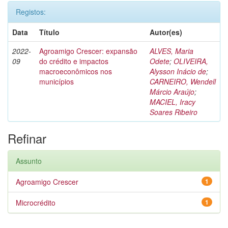
Registos:
Data
Título
Autor(es)
2022-
Agroamigo Crescer: expansão
ALVES, Maria
09
do crédito e impactos
Odete
;
OLIVEIRA,
macroeconômicos nos
Alysson Inácio de
;
municípios
CARNEIRO, Wendell
Márcio Araújo
;
MACIEL, Iracy
Soares Ribeiro
Refinar
Assunto
Agroamigo Crescer
1
Microcrédito
1