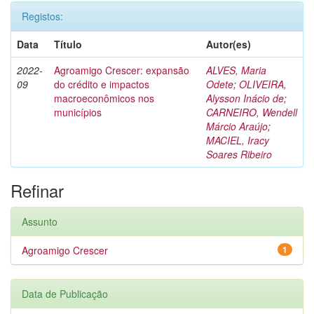
Registos:
Data
Título
Autor(es)
2022-
Agroamigo Crescer: expansão
ALVES, Maria
09
do crédito e impactos
Odete
;
OLIVEIRA,
macroeconômicos nos
Alysson Inácio de
;
municípios
CARNEIRO, Wendell
Márcio Araújo
;
MACIEL, Iracy
Soares Ribeiro
Refinar
Assunto
Agroamigo Crescer
1
Data de Publicação