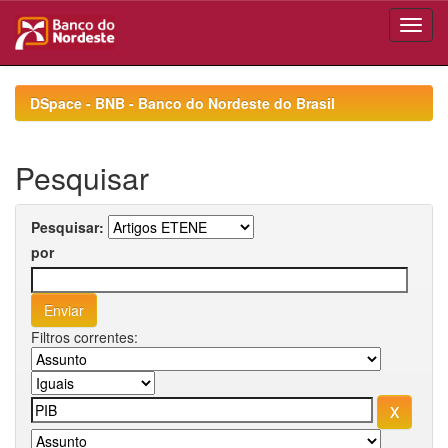
Skip
navigation
DSpace - BNB - Banco do Nordeste do Brasil
Pesquisar
Pesquisar:
por
Filtros correntes: