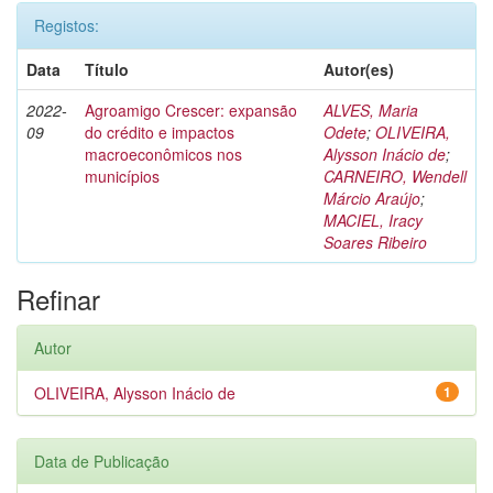
Registos:
Data
Título
Autor(es)
2022-
Agroamigo Crescer: expansão
ALVES, Maria
09
do crédito e impactos
Odete
;
OLIVEIRA,
macroeconômicos nos
Alysson Inácio de
;
municípios
CARNEIRO, Wendell
Márcio Araújo
;
MACIEL, Iracy
Soares Ribeiro
Refinar
Autor
OLIVEIRA, Alysson Inácio de
1
Data de Publicação