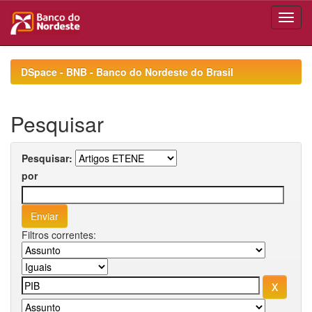
Skip
navigation
DSpace - BNB - Banco do Nordeste do Brasil
Pesquisar
Pesquisar:
por
Filtros correntes: