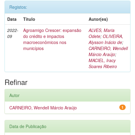
Registos:
Data
Título
Autor(es)
2022-
Agroamigo Crescer: expansão
ALVES, Maria
09
do crédito e impactos
Odete
;
OLIVEIRA,
macroeconômicos nos
Alysson Inácio de
;
municípios
CARNEIRO, Wendell
Márcio Araújo
;
MACIEL, Iracy
Soares Ribeiro
Refinar
Autor
CARNEIRO, Wendell Márcio Araújo
1
Data de Publicação