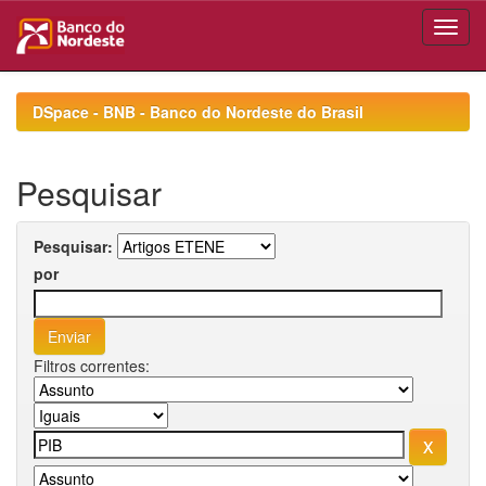
Skip
navigation
DSpace - BNB - Banco do Nordeste do Brasil
Pesquisar
Pesquisar:
por
Filtros correntes: