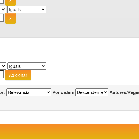
or:
Por ordem
Autores/Regi