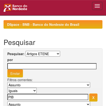
Skip
navigation
DSpace - BNB - Banco do Nordeste do Brasil
Pesquisar
Pesquisar:
por
Filtros correntes: