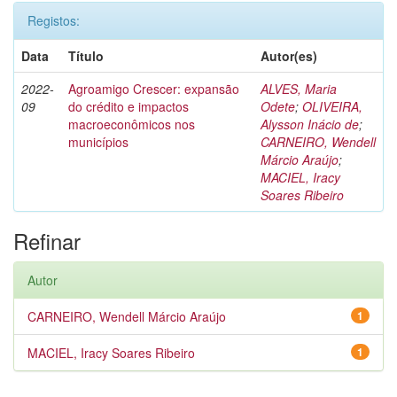
Registos:
Data
Título
Autor(es)
2022-
Agroamigo Crescer: expansão
ALVES, Maria
09
do crédito e impactos
Odete
;
OLIVEIRA,
macroeconômicos nos
Alysson Inácio de
;
municípios
CARNEIRO, Wendell
Márcio Araújo
;
MACIEL, Iracy
Soares Ribeiro
Refinar
Autor
CARNEIRO, Wendell Márcio Araújo
1
MACIEL, Iracy Soares Ribeiro
1