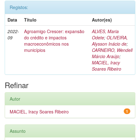
Registos:
Data
Título
Autor(es)
2022-
Agroamigo Crescer: expansão
ALVES, Maria
09
do crédito e impactos
Odete
;
OLIVEIRA,
macroeconômicos nos
Alysson Inácio de
;
municípios
CARNEIRO, Wendell
Márcio Araújo
;
MACIEL, Iracy
Soares Ribeiro
Refinar
Autor
MACIEL, Iracy Soares Ribeiro
1
Assunto