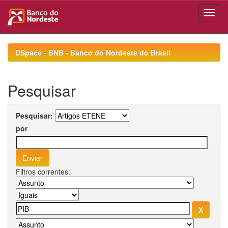
Skip
navigation
DSpace - BNB - Banco do Nordeste do Brasil
Pesquisar
Pesquisar:
por
Filtros correntes: