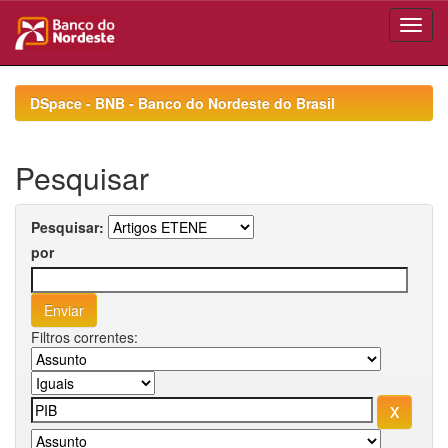
Skip
navigation
DSpace - BNB - Banco do Nordeste do Brasil
Pesquisar
Pesquisar:
por
Filtros correntes: