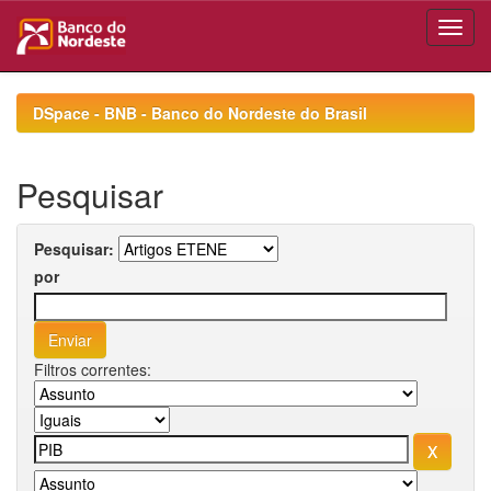
Skip
navigation
DSpace - BNB - Banco do Nordeste do Brasil
Pesquisar
Pesquisar:
por
Filtros correntes: