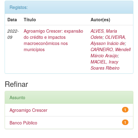
Registos:
Data
Título
Autor(es)
2022-
Agroamigo Crescer: expansão
ALVES, Maria
09
do crédito e impactos
Odete
;
OLIVEIRA,
macroeconômicos nos
Alysson Inácio de
;
municípios
CARNEIRO, Wendell
Márcio Araújo
;
MACIEL, Iracy
Soares Ribeiro
Refinar
Assunto
Agroamigo Crescer
1
Banco Público
1