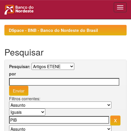
Skip
navigation
DSpace - BNB - Banco do Nordeste do Brasil
Pesquisar
Pesquisar:
por
Filtros correntes: