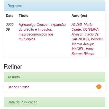
Registos:
Data
Título
Autor(es)
2022-
Agroamigo Crescer: expansão
ALVES, Maria
09
do crédito e impactos
Odete
;
OLIVEIRA,
macroeconômicos nos
Alysson Inácio de
;
municípios
CARNEIRO, Wendell
Márcio Araújo
;
MACIEL, Iracy
Soares Ribeiro
Refinar
Assunto
Banco Público
1
Data de Publicação