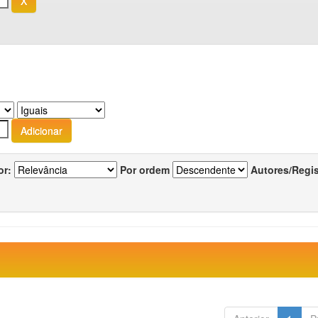
or:
Por ordem
Autores/Regi