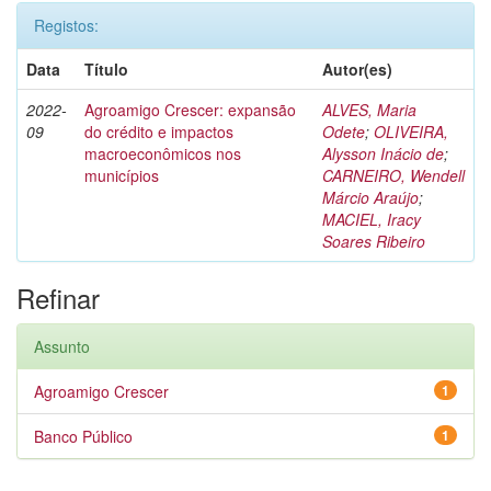
Registos:
Data
Título
Autor(es)
2022-
Agroamigo Crescer: expansão
ALVES, Maria
09
do crédito e impactos
Odete
;
OLIVEIRA,
macroeconômicos nos
Alysson Inácio de
;
municípios
CARNEIRO, Wendell
Márcio Araújo
;
MACIEL, Iracy
Soares Ribeiro
Refinar
Assunto
Agroamigo Crescer
1
Banco Público
1