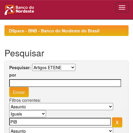
Skip
navigation
DSpace - BNB - Banco do Nordeste do Brasil
Pesquisar
Pesquisar:
por
Filtros correntes: