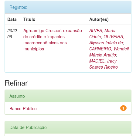
Registos:
Data
Título
Autor(es)
2022-
Agroamigo Crescer: expansão
ALVES, Maria
09
do crédito e impactos
Odete
;
OLIVEIRA,
macroeconômicos nos
Alysson Inácio de
;
municípios
CARNEIRO, Wendell
Márcio Araújo
;
MACIEL, Iracy
Soares Ribeiro
Refinar
Assunto
Banco Público
1
Data de Publicação