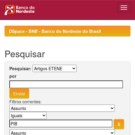
Skip
navigation
DSpace - BNB - Banco do Nordeste do Brasil
Pesquisar
Pesquisar:
por
Filtros correntes: