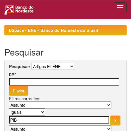
Skip
navigation
DSpace - BNB - Banco do Nordeste do Brasil
Pesquisar
Pesquisar:
por
Filtros correntes: