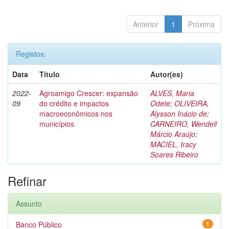
Anterior
1
Próxima
Registos:
Data
Título
Autor(es)
2022-
Agroamigo Crescer: expansão
ALVES, Maria
09
do crédito e impactos
Odete
;
OLIVEIRA,
macroeconômicos nos
Alysson Inácio de
;
municípios
CARNEIRO, Wendell
Márcio Araújo
;
MACIEL, Iracy
Soares Ribeiro
Refinar
Assunto
Banco Público
1