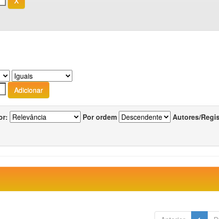
or:
Por ordem
Autores/Regi