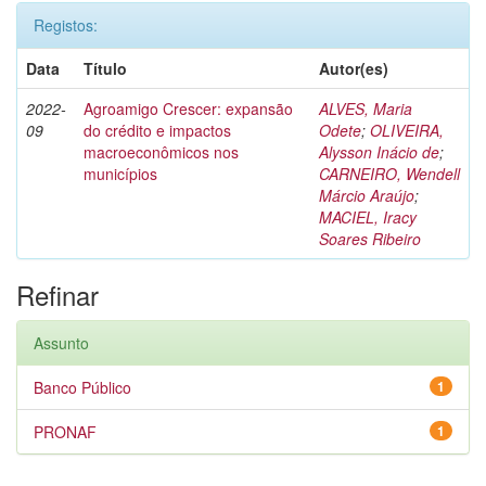
Registos:
Data
Título
Autor(es)
2022-
Agroamigo Crescer: expansão
ALVES, Maria
09
do crédito e impactos
Odete
;
OLIVEIRA,
macroeconômicos nos
Alysson Inácio de
;
municípios
CARNEIRO, Wendell
Márcio Araújo
;
MACIEL, Iracy
Soares Ribeiro
Refinar
Assunto
Banco Público
1
PRONAF
1