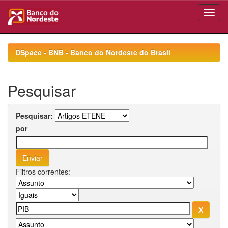
Skip
navigation
DSpace - BNB - Banco do Nordeste do Brasil
Pesquisar
Pesquisar:
por
Filtros correntes: