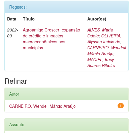
Registos:
Data
Título
Autor(es)
2022-
Agroamigo Crescer: expansão
ALVES, Maria
09
do crédito e impactos
Odete
;
OLIVEIRA,
macroeconômicos nos
Alysson Inácio de
;
municípios
CARNEIRO, Wendell
Márcio Araújo
;
MACIEL, Iracy
Soares Ribeiro
Refinar
Autor
CARNEIRO, Wendell Márcio Araújo
1
Assunto