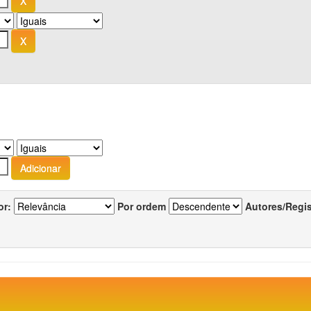
or:
Por ordem
Autores/Regi