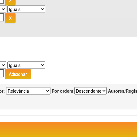
or:
Por ordem
Autores/Regi