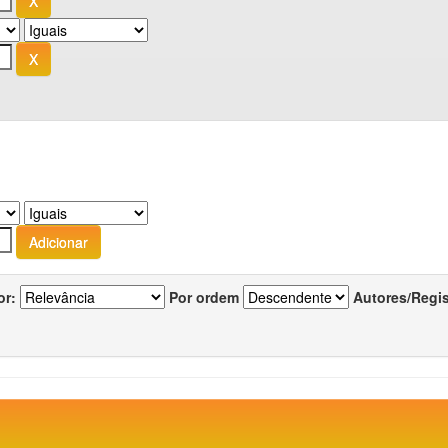
or:
Por ordem
Autores/Regi