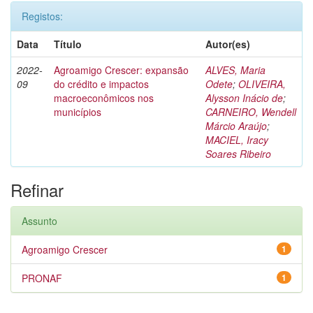
Registos:
Data
Título
Autor(es)
2022-
Agroamigo Crescer: expansão
ALVES, Maria
09
do crédito e impactos
Odete
;
OLIVEIRA,
macroeconômicos nos
Alysson Inácio de
;
municípios
CARNEIRO, Wendell
Márcio Araújo
;
MACIEL, Iracy
Soares Ribeiro
Refinar
Assunto
Agroamigo Crescer
1
PRONAF
1