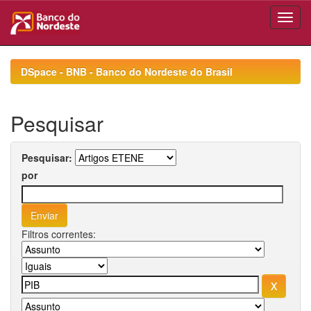
Skip
navigation
DSpace - BNB - Banco do Nordeste do Brasil
Pesquisar
Pesquisar:
por
Filtros correntes: