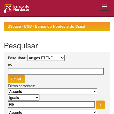
Skip
navigation
DSpace - BNB - Banco do Nordeste do Brasil
Pesquisar
Pesquisar:
por
Filtros correntes: