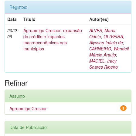
Registos:
Data
Título
Autor(es)
2022-
Agroamigo Crescer: expansão
ALVES, Maria
09
do crédito e impactos
Odete
;
OLIVEIRA,
macroeconômicos nos
Alysson Inácio de
;
municípios
CARNEIRO, Wendell
Márcio Araújo
;
MACIEL, Iracy
Soares Ribeiro
Refinar
Assunto
Agroamigo Crescer
1
Data de Publicação