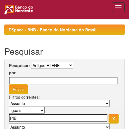
Skip
navigation
DSpace - BNB - Banco do Nordeste do Brasil
Pesquisar
Pesquisar:
por
Filtros correntes: