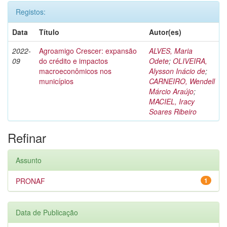
Registos:
Data
Título
Autor(es)
2022-
Agroamigo Crescer: expansão
ALVES, Maria
09
do crédito e impactos
Odete
;
OLIVEIRA,
macroeconômicos nos
Alysson Inácio de
;
municípios
CARNEIRO, Wendell
Márcio Araújo
;
MACIEL, Iracy
Soares Ribeiro
Refinar
Assunto
PRONAF
1
Data de Publicação