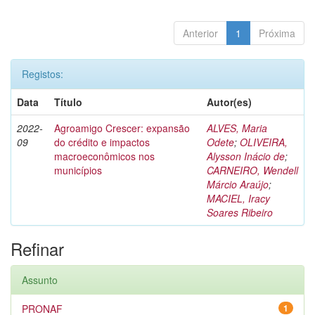
Anterior
1
Próxima
Registos:
Data
Título
Autor(es)
2022-
Agroamigo Crescer: expansão
ALVES, Maria
09
do crédito e impactos
Odete
;
OLIVEIRA,
macroeconômicos nos
Alysson Inácio de
;
municípios
CARNEIRO, Wendell
Márcio Araújo
;
MACIEL, Iracy
Soares Ribeiro
Refinar
Assunto
PRONAF
1