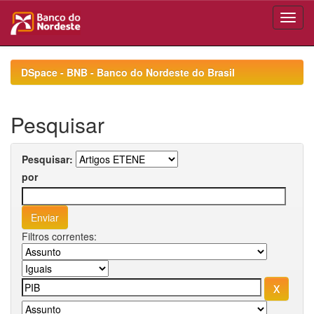
Skip
navigation
DSpace - BNB - Banco do Nordeste do Brasil
Pesquisar
Pesquisar:
por
Filtros correntes: