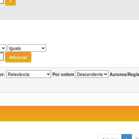
or:
Por ordem
Autores/Regi