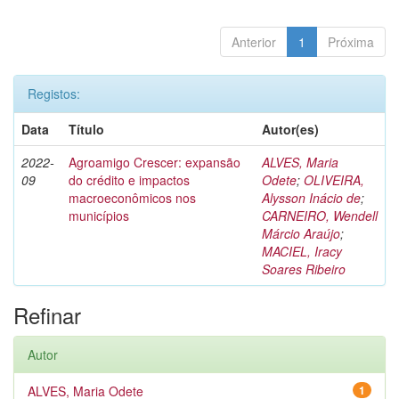
Anterior
1
Próxima
Registos:
Data
Título
Autor(es)
2022-
Agroamigo Crescer: expansão
ALVES, Maria
09
do crédito e impactos
Odete
;
OLIVEIRA,
macroeconômicos nos
Alysson Inácio de
;
municípios
CARNEIRO, Wendell
Márcio Araújo
;
MACIEL, Iracy
Soares Ribeiro
Refinar
Autor
ALVES, Maria Odete
1