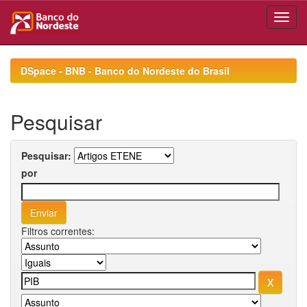
Skip
navigation
DSpace - BNB - Banco do Nordeste do Brasil
Pesquisar
Pesquisar:
por
Filtros correntes: