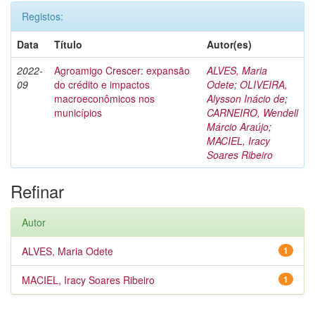
Registos:
Data
Título
Autor(es)
2022-
Agroamigo Crescer: expansão
ALVES, Maria
09
do crédito e impactos
Odete
;
OLIVEIRA,
macroeconômicos nos
Alysson Inácio de
;
municípios
CARNEIRO, Wendell
Márcio Araújo
;
MACIEL, Iracy
Soares Ribeiro
Refinar
Autor
ALVES, Maria Odete
1
MACIEL, Iracy Soares Ribeiro
1