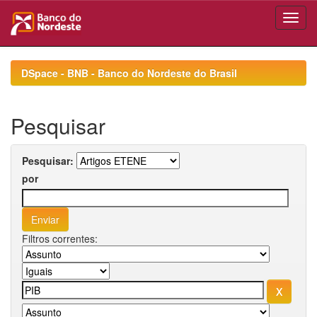
Skip
navigation
DSpace - BNB - Banco do Nordeste do Brasil
Pesquisar
Pesquisar:
por
Filtros correntes: