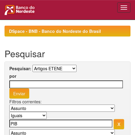
Skip
navigation
DSpace - BNB - Banco do Nordeste do Brasil
Pesquisar
Pesquisar:
por
Filtros correntes: