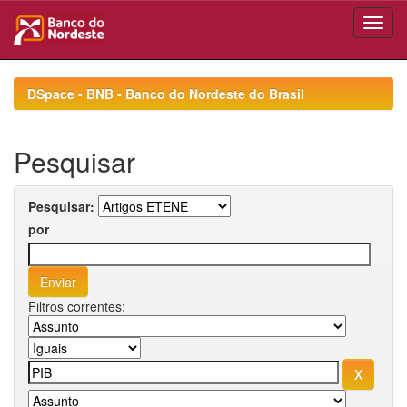
Skip
navigation
DSpace - BNB - Banco do Nordeste do Brasil
Pesquisar
Pesquisar:
por
Filtros correntes: