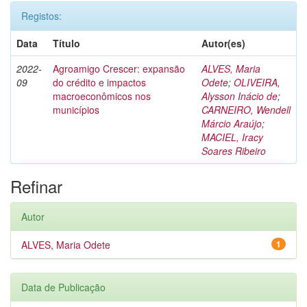
Registos:
Data
Título
Autor(es)
2022-
Agroamigo Crescer: expansão
ALVES, Maria
09
do crédito e impactos
Odete
;
OLIVEIRA,
macroeconômicos nos
Alysson Inácio de
;
municípios
CARNEIRO, Wendell
Márcio Araújo
;
MACIEL, Iracy
Soares Ribeiro
Refinar
Autor
ALVES, Maria Odete
1
Data de Publicação