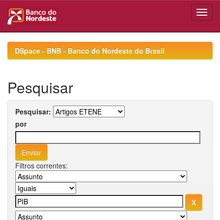
Skip
navigation
DSpace - BNB - Banco do Nordeste do Brasil
Pesquisar
Pesquisar:
por
Filtros correntes: