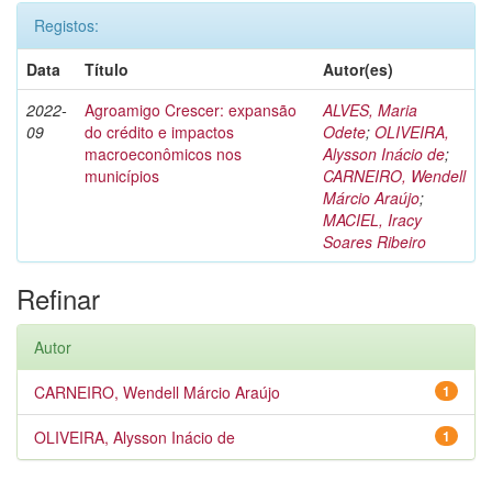
Registos:
Data
Título
Autor(es)
2022-
Agroamigo Crescer: expansão
ALVES, Maria
09
do crédito e impactos
Odete
;
OLIVEIRA,
macroeconômicos nos
Alysson Inácio de
;
municípios
CARNEIRO, Wendell
Márcio Araújo
;
MACIEL, Iracy
Soares Ribeiro
Refinar
Autor
CARNEIRO, Wendell Márcio Araújo
1
OLIVEIRA, Alysson Inácio de
1