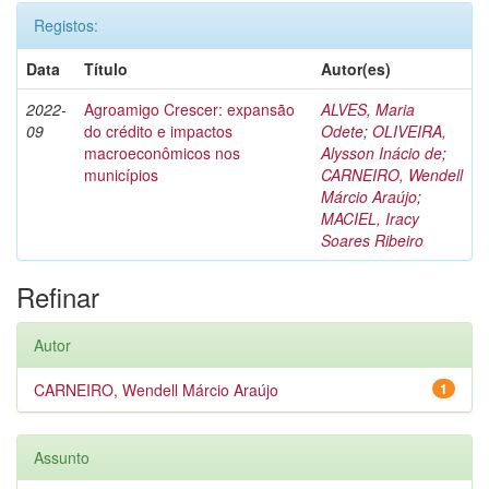
Registos:
Data
Título
Autor(es)
2022-
Agroamigo Crescer: expansão
ALVES, Maria
09
do crédito e impactos
Odete
;
OLIVEIRA,
macroeconômicos nos
Alysson Inácio de
;
municípios
CARNEIRO, Wendell
Márcio Araújo
;
MACIEL, Iracy
Soares Ribeiro
Refinar
Autor
CARNEIRO, Wendell Márcio Araújo
1
Assunto