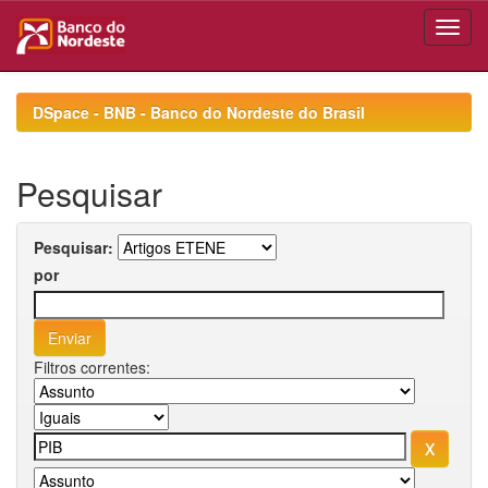
Skip
navigation
DSpace - BNB - Banco do Nordeste do Brasil
Pesquisar
Pesquisar:
por
Filtros correntes: