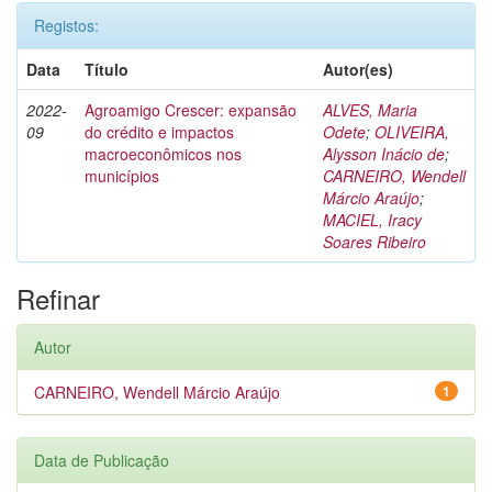
Registos:
Data
Título
Autor(es)
2022-
Agroamigo Crescer: expansão
ALVES, Maria
09
do crédito e impactos
Odete
;
OLIVEIRA,
macroeconômicos nos
Alysson Inácio de
;
municípios
CARNEIRO, Wendell
Márcio Araújo
;
MACIEL, Iracy
Soares Ribeiro
Refinar
Autor
CARNEIRO, Wendell Márcio Araújo
1
Data de Publicação