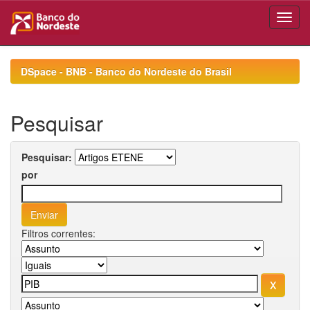
Skip
navigation
DSpace - BNB - Banco do Nordeste do Brasil
Pesquisar
Pesquisar:
por
Filtros correntes: