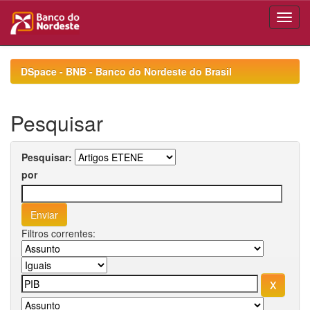
Skip
navigation
DSpace - BNB - Banco do Nordeste do Brasil
Pesquisar
Pesquisar:
por
Filtros correntes: