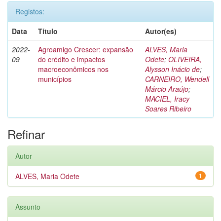
Registos:
Data
Título
Autor(es)
2022-
Agroamigo Crescer: expansão
ALVES, Maria
09
do crédito e impactos
Odete
;
OLIVEIRA,
macroeconômicos nos
Alysson Inácio de
;
municípios
CARNEIRO, Wendell
Márcio Araújo
;
MACIEL, Iracy
Soares Ribeiro
Refinar
Autor
ALVES, Maria Odete
1
Assunto