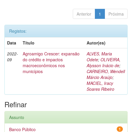
Anterior
1
Próxima
Registos:
Data
Título
Autor(es)
2022-
Agroamigo Crescer: expansão
ALVES, Maria
09
do crédito e impactos
Odete
;
OLIVEIRA,
macroeconômicos nos
Alysson Inácio de
;
municípios
CARNEIRO, Wendell
Márcio Araújo
;
MACIEL, Iracy
Soares Ribeiro
Refinar
Assunto
Banco Público
1