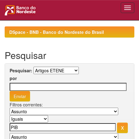
Skip
navigation
DSpace - BNB - Banco do Nordeste do Brasil
Pesquisar
Pesquisar:
por
Filtros correntes: